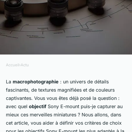
Accueil
›
Actu
ACTU
Quels objectifs Sony E-mount
La
macrophotographie
: un univers de détails
fascinants, de textures magnifiées et de couleurs
sont les plus adaptés pour la
captivantes. Vous vous êtes déjà posé la question :
macrophotographie ?
avec quel
objectif
Sony E-mount puis-je capturer au
mieux ces merveilles miniatures ? Nous allons, dans
admin
•
7 mars 2024
•
5 min de lecture
cet article, vous aider à définir vos critères de choix
pour les objectifs Sony E-mount les plus adaptés à la