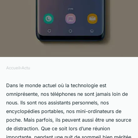
Accueil
›
Actu
ACTU
Comment activer le mode
Dans le monde actuel où la technologie est
omniprésente, nos téléphones ne sont jamais loin de
silencieux sur Samsung ?
nous. Ils sont nos assistants personnels, nos
encyclopédies portables, nos mini-ordinateurs de
admin
•
7 mars 2024
•
5 min de lecture
poche. Mais parfois, ils peuvent aussi être une source
de distraction. Que ce soit lors d’une réunion
importante, pendant une nuit de sommeil bien méritée