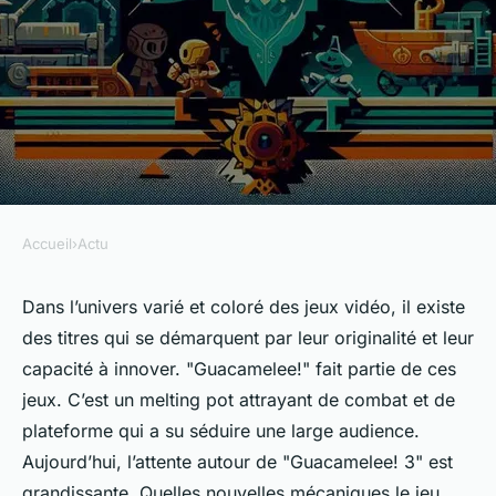
Accueil
›
Actu
ACTU
Quelles mécaniques
Dans l’univers varié et coloré des jeux vidéo, il existe
des titres qui se démarquent par leur originalité et leur
« Guacamelee! 3 » pourrait-il
capacité à innover. "Guacamelee!" fait partie de ces
introduire pour enrichir son
jeux. C’est un melting pot attrayant de combat et de
mélange de combat et de
plateforme qui a su séduire une large audience.
plateforme ?
Aujourd’hui, l’attente autour de "Guacamelee! 3" est
grandissante. Quelles nouvelles mécaniques le jeu