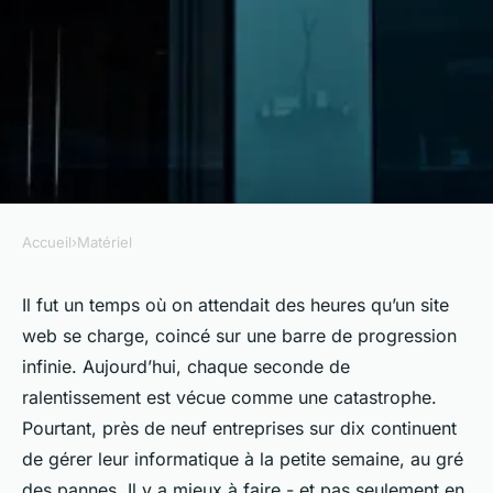
Accueil
›
Matériel
MATÉRIEL
5 raisons de choisir la
Il fut un temps où on attendait des heures qu’un site
web se charge, coincé sur une barre de progression
maintenance informatique à
infinie. Aujourd’hui, chaque seconde de
Paris
ralentissement est vécue comme une catastrophe.
Pourtant, près de neuf entreprises sur dix continuent
Séraphine
•
02/04/2026 18:40
•
8 min de lecture
de gérer leur informatique à la petite semaine, au gré
des pannes. Il y a mieux à faire - et pas seulement en