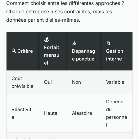
Comment choisir entre les différentes approches ?
Chaque entreprise a ses contraintes, mais les
données parlent d’elles-mêmes.
💰
⚠️
📁
Forfait
🔍 Critère
Dépannag
Gestion
mensu
e ponctuel
interne
el
Coût
Oui
Non
Variable
prévisible
Dépend
Réactivit
du
Haute
Aléatoire
é
personne
l